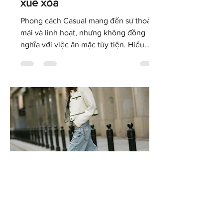
sở: Thoải mái nhưng không
xuề xòa
Phong cách Casual mang đến sự thoải
mái và linh hoạt, nhưng không đồng
nghĩa với việc ăn mặc tùy tiện. Hiểu
đúng về dress code Casual sẽ giúp bạn
lựa chọn trang phục phù hợp với văn
hóa doanh nghiệp, giữ được hình ảnh
chuyên nghiệp và tự tin thể hiện cá tính
trong môi trường làm việc hiện đại.
Phong cách Smart Casual:
Cân bằng giữa sự thoải mái