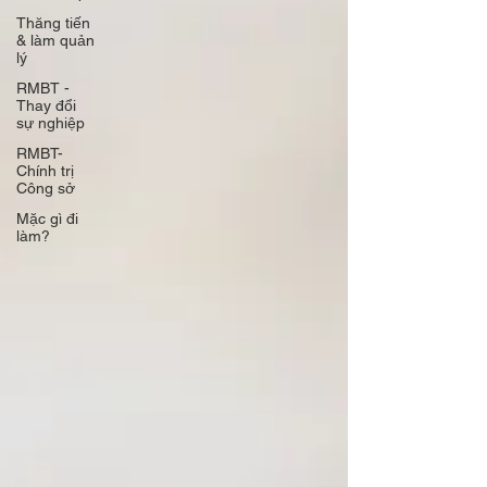
Thăng tiến
& làm quản
lý
RMBT -
Thay đổi
sự nghiệp
RMBT-
Chính trị
Công sở
Mặc gì đi
làm?