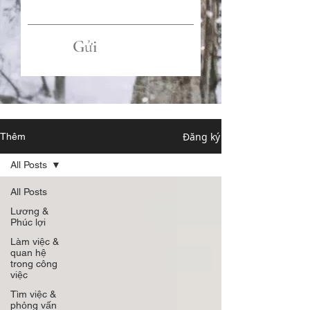
Gửi
Đăng ký
Thêm
All Posts
All Posts
Lương &
Phúc lợi
Làm việc &
quan hệ
trong công
việc
Tìm việc &
phỏng vấn