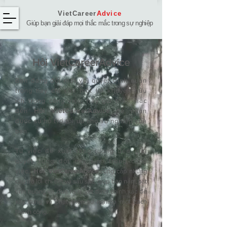
VietCareer
Advice
Giúp bạn giải đáp mọi thắc mắc trong sự nghiệp
Hỏi ​VietCareerAdvice
Bạn đang đối mặt với quyết định quan
trọng hay chỉ cần một lời khuyên hữu
ích trong công việc, hãy gửi thắc mắc
đến
Hỏi VietCareerAdvice
để nhận
được sự hỗ trợ tối ưu cho sự nghiệp của
bạn.
Từ việc đề xuất tăng lương đến giải
quyết xung đột nảy sinh trong công
việc,
Hỏi
VietCareerAdvice
cung cấp những
câu trả lời chi tiết và sâu sắc, giúp bạn nắm bắt
tình huống và đưa ra quyết định chính xác để
xây dựng và phát triển sự nghiệp một cách
thành công.