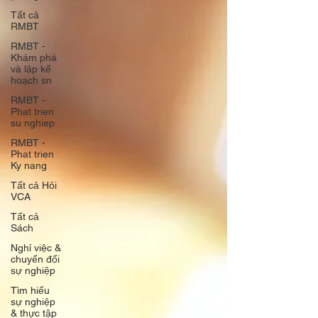
Tất cả
RMBT
RMBT -
Khám phá
và lập kế
hoạch sn
RMBT -
Phat trien
su nghiep
RMBT -
Phat trien
Ky nang
Tất cả Hỏi
VCA
Tất cả
Sách
Nghỉ việc &
chuyển đổi
sự nghiệp
Tìm hiểu
sự nghiệp
& thực tập