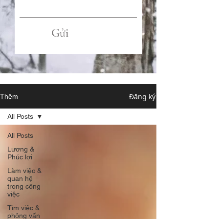
Gửi
Đăng ký
Thêm
All Posts
All Posts
Lương &
Phúc lợi
Làm việc &
quan hệ
trong công
việc
Tìm việc &
phỏng vấn