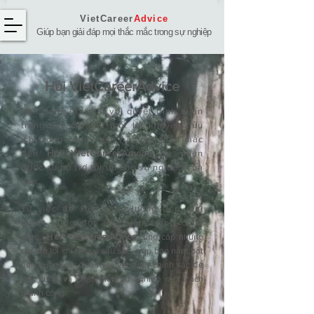
VietCareer
Advice
Giúp bạn giải đáp mọi thắc mắc trong sự nghiệp
Hỏi ​VietCareerAdvice
Bạn đang đối mặt với quyết định quan
trọng hay chỉ cần một lời khuyên hữu
ích trong công việc, hãy gửi thắc mắc
đến
Hỏi VietCareerAdvice
để nhận
được sự hỗ trợ tối ưu cho sự nghiệp của
bạn.
Từ việc đề xuất tăng lương đến giải
quyết xung đột nảy sinh trong công
việc,
Hỏi
VietCareerAdvice
cung cấp những
câu trả lời chi tiết và sâu sắc, giúp bạn nắm bắt
tình huống và đưa ra quyết định chính xác để
xây dựng và phát triển sự nghiệp một cách
thành công.