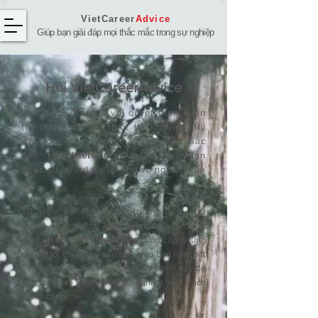
VietCareer
Advice
Giúp bạn giải đáp mọi thắc mắc trong sự nghiệp
Hỏi ​VietCareerAdvice
Bạn đang đối mặt với quyết định quan
trọng hay chỉ cần một lời khuyên hữu
ích trong công việc, hãy gửi thắc mắc
đến
Hỏi VietCareerAdvice
để nhận
được sự hỗ trợ tối ưu cho sự nghiệp của
bạn.
Từ việc đề xuất tăng lương đến giải
quyết xung đột nảy sinh trong công
việc,
Hỏi
VietCareerAdvice
cung cấp những
câu trả lời chi tiết và sâu sắc, giúp bạn nắm bắt
tình huống và đưa ra quyết định chính xác để
xây dựng và phát triển sự nghiệp một cách
thành công.