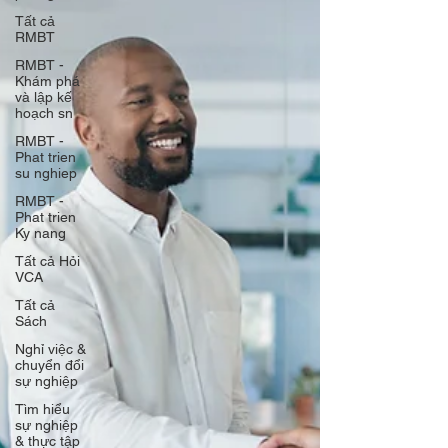
Tất cả
RMBT
RMBT -
Khám phá
và lập kế
hoạch sn
RMBT -
Phat trien
su nghiep
RMBT -
Phat trien
Ky nang
Tất cả Hỏi
VCA
Tất cả
Sách
Nghỉ việc &
chuyển đổi
sự nghiệp
Tìm hiểu
sự nghiệp
& thực tập