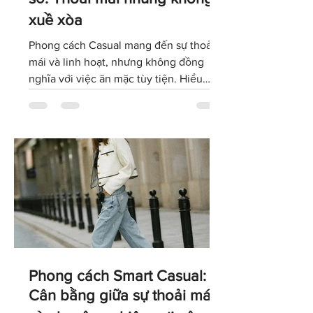
sở: Thoải mái nhưng không
xuề xòa
Phong cách Casual mang đến sự thoải
mái và linh hoạt, nhưng không đồng
nghĩa với việc ăn mặc tùy tiện. Hiểu
đúng về dress code Casual sẽ giúp bạn
lựa chọn trang phục phù hợp với văn
hóa doanh nghiệp, giữ được hình ảnh
chuyên nghiệp và tự tin thể hiện cá tính
trong môi trường làm việc hiện đại.
Phong cách Smart Casual: