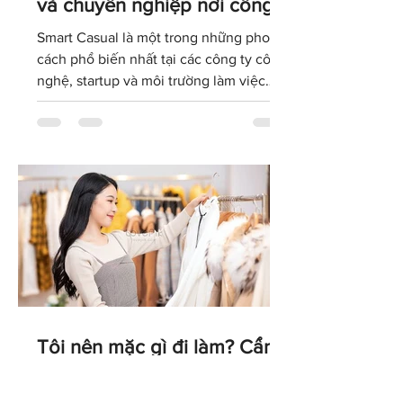
Cân bằng giữa sự thoải mái
và chuyên nghiệp nơi công
sở
Smart Casual là một trong những phong
cách phổ biến nhất tại các công ty công
nghệ, startup và môi trường làm việc
hiện đại. Hiểu đúng về dress code này
sẽ giúp bạn xây dựng hình ảnh chuyên
nghiệp mà vẫn giữ được sự thoải mái và
cá tính trong cách ăn mặc hằng ngày.
Tôi nên mặc gì đi làm? Cẩm
nang toàn diện về quy tắc