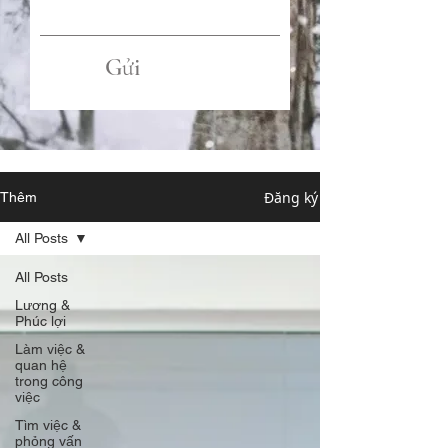
Gửi
Đăng ký
Thêm
All Posts
All Posts
Lương &
Phúc lợi
Làm việc &
quan hệ
trong công
việc
Tìm việc &
phỏng vấn