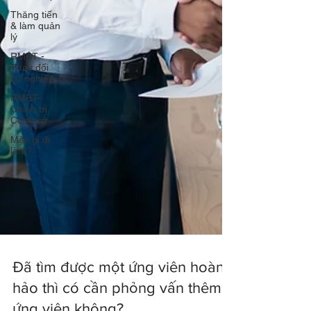
Thăng tiến
& làm quản
lý
RMBT -
Thay đổi
sự nghiệp
RMBT-
Chính trị
Công sở
Mặc gì đi
làm?
Đã tìm được một ứng viên hoàn
hảo thì có cần phỏng vấn thêm