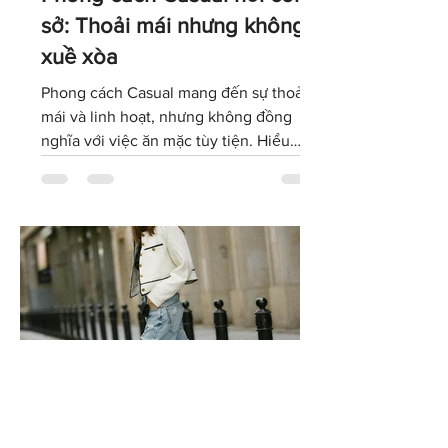
Phong cách Casual nơi công
sở: Thoải mái nhưng không
xuề xòa
Phong cách Casual mang đến sự thoải
mái và linh hoạt, nhưng không đồng
nghĩa với việc ăn mặc tùy tiện. Hiểu
đúng về dress code Casual sẽ giúp bạn
lựa chọn trang phục phù hợp với văn
hóa doanh nghiệp, giữ được hình ảnh
chuyên nghiệp và tự tin thể hiện cá tính
trong môi trường làm việc hiện đại.