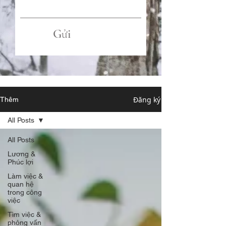
Gửi
Đăng ký
Thêm
All Posts
All Posts
Lương &
Phúc lợi
Làm việc &
quan hệ
trong công
việc
Tìm việc &
phỏng vấn