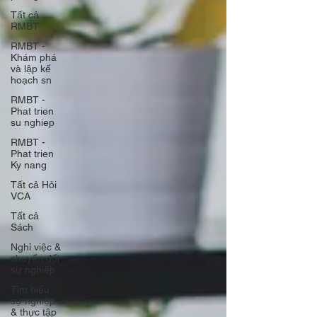
Tất cả
RMBT
RMBT -
Khám phá
và lập kế
hoạch sn
RMBT -
Phat trien
su nghiep
RMBT -
Phat trien
Ky nang
Tất cả Hỏi
VCA
Tất cả
Sách
Nghỉ việc &
chuyển đổi
sự nghiệp
Tìm hiểu
sự nghiệp
& thực tập