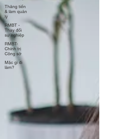
Thăng tiến
& làm quản
lý
RMBT -
Thay đổi
sự nghiệp
RMBT-
Chính trị
Công sở
Mặc gì đi
làm?