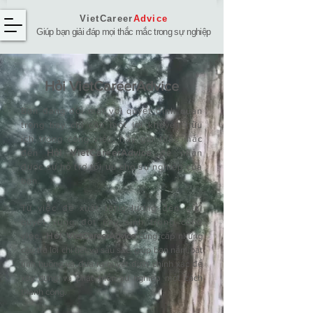
VietCareer
Advice
Giúp bạn giải đáp mọi thắc mắc trong sự nghiệp
Hỏi ​VietCareerAdvice
Bạn đang đối mặt với quyết định quan
trọng hay chỉ cần một lời khuyên hữu
ích trong công việc, hãy gửi thắc mắc
đến
Hỏi VietCareerAdvice
để nhận
được sự hỗ trợ tối ưu cho sự nghiệp của
bạn.
Từ việc đề xuất tăng lương đến giải
quyết xung đột nảy sinh trong công
việc,
Hỏi
VietCareerAdvice
cung cấp những
câu trả lời chi tiết và sâu sắc, giúp bạn nắm bắt
tình huống và đưa ra quyết định chính xác để
xây dựng và phát triển sự nghiệp một cách
thành công.