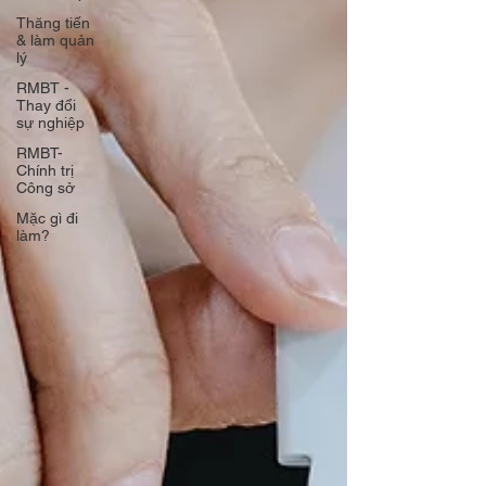
Thăng tiến
& làm quản
lý
RMBT -
Thay đổi
sự nghiệp
RMBT-
Chính trị
Công sở
Mặc gì đi
làm?