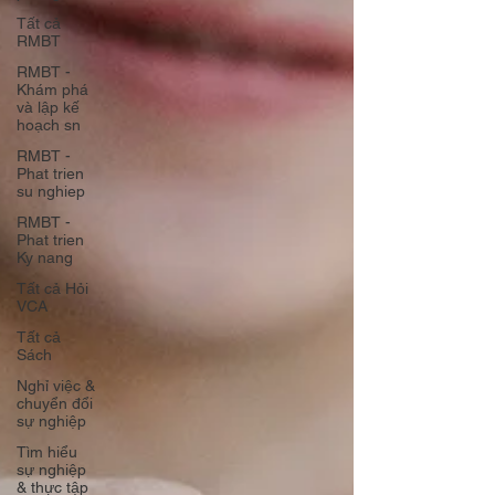
Tất cả
RMBT
RMBT -
Khám phá
và lập kế
hoạch sn
RMBT -
Phat trien
su nghiep
RMBT -
Phat trien
Ky nang
Tất cả Hỏi
VCA
Tất cả
Sách
Nghỉ việc &
chuyển đổi
sự nghiệp
Tìm hiểu
sự nghiệp
& thực tập