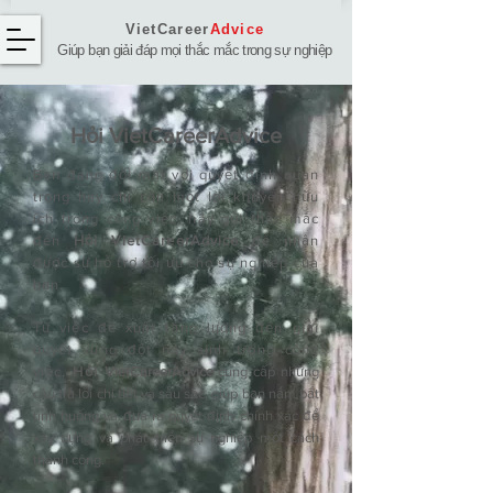
VietCareer
Advice
Giúp bạn giải đáp mọi thắc mắc trong sự nghiệp
Hỏi ​VietCareerAdvice
Bạn đang đối mặt với quyết định quan
trọng hay chỉ cần một lời khuyên hữu
ích trong công việc, hãy gửi thắc mắc
đến
Hỏi VietCareerAdvice
để nhận
được sự hỗ trợ tối ưu cho sự nghiệp của
bạn.
Từ việc đề xuất tăng lương đến giải
quyết xung đột nảy sinh trong công
việc,
Hỏi
VietCareerAdvice
cung cấp những
câu trả lời chi tiết và sâu sắc, giúp bạn nắm bắt
tình huống và đưa ra quyết định chính xác để
xây dựng và phát triển sự nghiệp một cách
thành công.