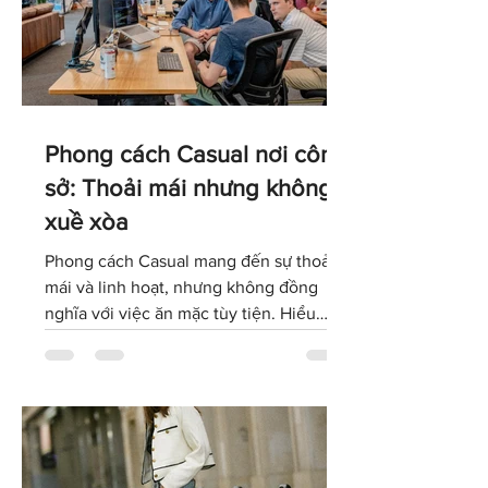
Phong cách Casual nơi công
sở: Thoải mái nhưng không
xuề xòa
Phong cách Casual mang đến sự thoải
mái và linh hoạt, nhưng không đồng
nghĩa với việc ăn mặc tùy tiện. Hiểu
đúng về dress code Casual sẽ giúp bạn
lựa chọn trang phục phù hợp với văn
hóa doanh nghiệp, giữ được hình ảnh
chuyên nghiệp và tự tin thể hiện cá tính
trong môi trường làm việc hiện đại.