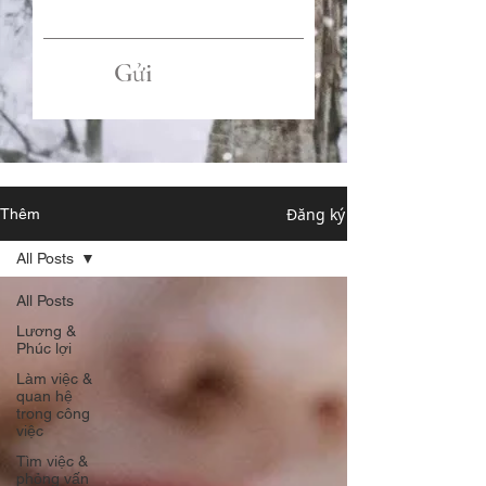
Gửi
Đăng ký
Thêm
All Posts
All Posts
Lương &
Phúc lợi
Làm việc &
quan hệ
trong công
việc
Tìm việc &
phỏng vấn