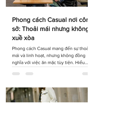
Phong cách Casual nơi công
sở: Thoải mái nhưng không
xuề xòa
Phong cách Casual mang đến sự thoải
mái và linh hoạt, nhưng không đồng
nghĩa với việc ăn mặc tùy tiện. Hiểu
đúng về dress code Casual sẽ giúp bạn
lựa chọn trang phục phù hợp với văn
hóa doanh nghiệp, giữ được hình ảnh
chuyên nghiệp và tự tin thể hiện cá tính
trong môi trường làm việc hiện đại.