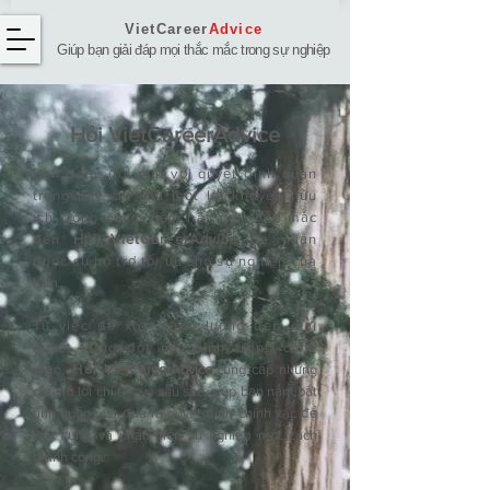
VietCareer
Advice
Giúp bạn giải đáp mọi thắc mắc trong sự nghiệp
Hỏi ​VietCareerAdvice
Bạn đang đối mặt với quyết định quan
trọng hay chỉ cần một lời khuyên hữu
ích trong công việc, hãy gửi thắc mắc
đến
Hỏi VietCareerAdvice
để nhận
được sự hỗ trợ tối ưu cho sự nghiệp của
bạn.
Từ việc đề xuất tăng lương đến giải
quyết xung đột nảy sinh trong công
việc,
Hỏi
VietCareerAdvice
cung cấp những
câu trả lời chi tiết và sâu sắc, giúp bạn nắm bắt
tình huống và đưa ra quyết định chính xác để
xây dựng và phát triển sự nghiệp một cách
thành công.