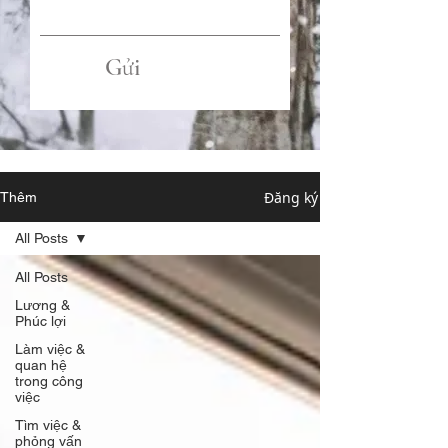
Gửi
Đăng ký
Thêm
All Posts
All Posts
Lương &
Phúc lợi
Làm việc &
quan hệ
trong công
việc
Tìm việc &
phỏng vấn