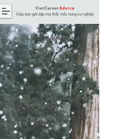
VietCareer
Advice
Giúp bạn giải đáp mọi thắc mắc trong sự nghiệp
Hỏi ​VietCareerAdvice
Bạn đang đối mặt với quyết định quan
trọng hay chỉ cần một lời khuyên hữu
ích trong công việc, hãy gửi thắc mắc
đến
Hỏi VietCareerAdvice
để nhận
được sự hỗ trợ tối ưu cho sự nghiệp của
bạn.
Từ việc đề xuất tăng lương đến giải
quyết xung đột nảy sinh trong công
việc,
Hỏi
VietCareerAdvice
cung cấp những
câu trả lời chi tiết và sâu sắc, giúp bạn nắm bắt
tình huống và đưa ra quyết định chính xác để
xây dựng và phát triển sự nghiệp một cách
thành công.