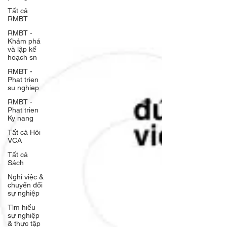
Tất cả
RMBT
RMBT -
Khám phá
và lập kế
hoạch sn
RMBT -
Phat trien
su nghiep
RMBT -
Phat trien
Ky nang
Tất cả Hỏi
VCA
Tất cả
Sách
Nghỉ việc &
chuyển đổi
sự nghiệp
Tìm hiểu
sự nghiệp
& thực tập