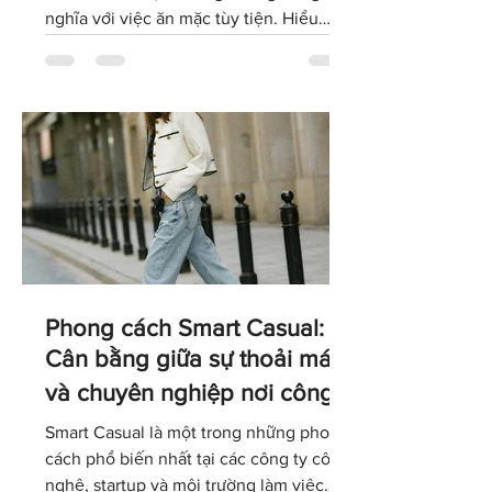
mái và linh hoạt, nhưng không đồng
nghĩa với việc ăn mặc tùy tiện. Hiểu
đúng về dress code Casual sẽ giúp bạn
lựa chọn trang phục phù hợp với văn
hóa doanh nghiệp, giữ được hình ảnh
chuyên nghiệp và tự tin thể hiện cá tính
trong môi trường làm việc hiện đại.
Phong cách Smart Casual:
Cân bằng giữa sự thoải mái
và chuyên nghiệp nơi công
sở
Smart Casual là một trong những phong
cách phổ biến nhất tại các công ty công