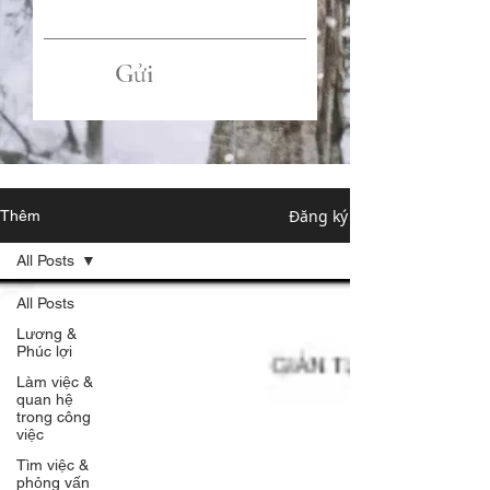
Gửi
Đăng ký
Thêm
All Posts
All Posts
Lương &
Phúc lợi
Làm việc &
quan hệ
trong công
việc
Tìm việc &
phỏng vấn