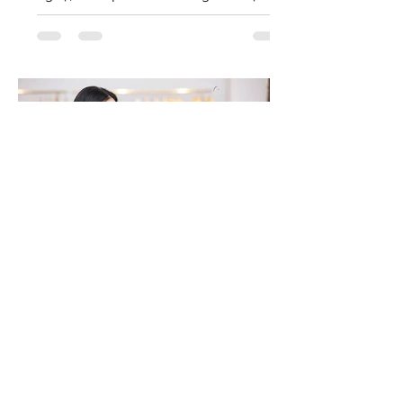
nghệ, startup và môi trường làm việc
hiện đại. Hiểu đúng về dress code này
sẽ giúp bạn xây dựng hình ảnh chuyên
nghiệp mà vẫn giữ được sự thoải mái và
cá tính trong cách ăn mặc hằng ngày.
Tôi nên mặc gì đi làm? Cẩm
nang toàn diện về quy tắc
ăn mặc nơi công sở
Không phải nơi làm việc nào cũng có
cùng một quy tắc ăn mặc. Từ Business