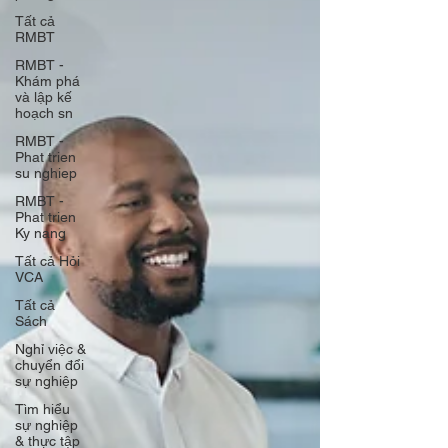
Tất cả
RMBT
RMBT -
Khám phá
và lập kế
hoạch sn
RMBT -
Phat trien
su nghiep
RMBT -
Phat trien
Ky nang
Tất cả Hỏi
VCA
Tất cả
Sách
Nghỉ việc &
chuyển đổi
sự nghiệp
Tìm hiểu
sự nghiệp
& thực tập