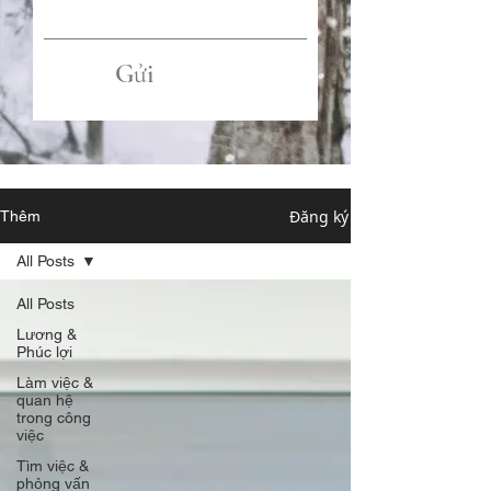
Gửi
Đăng ký
Thêm
All Posts
All Posts
Lương &
Phúc lợi
Làm việc &
quan hệ
trong công
việc
Tìm việc &
phỏng vấn