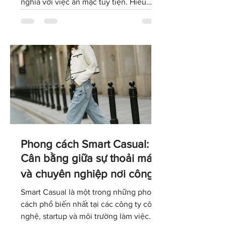
mái và linh hoạt, nhưng không đồng
nghĩa với việc ăn mặc tùy tiện. Hiểu
đúng về dress code Casual sẽ giúp bạn
lựa chọn trang phục phù hợp với văn
hóa doanh nghiệp, giữ được hình ảnh
chuyên nghiệp và tự tin thể hiện cá tính
trong môi trường làm việc hiện đại.
Phong cách Smart Casual:
Cân bằng giữa sự thoải mái
và chuyên nghiệp nơi công
sở
Smart Casual là một trong những phong
cách phổ biến nhất tại các công ty công