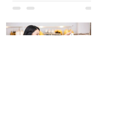
nghệ, startup và môi trường làm việc
hiện đại. Hiểu đúng về dress code này
sẽ giúp bạn xây dựng hình ảnh chuyên
nghiệp mà vẫn giữ được sự thoải mái và
cá tính trong cách ăn mặc hằng ngày.
Tôi nên mặc gì đi làm? Cẩm
nang toàn diện về quy tắc
ăn mặc nơi công sở
Không phải nơi làm việc nào cũng có
cùng một quy tắc ăn mặc. Từ Business