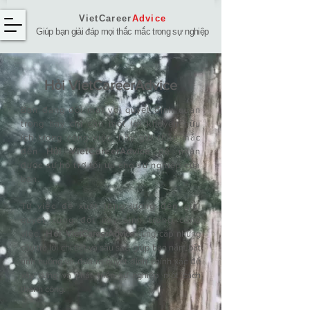
VietCareer
Advice
Giúp bạn giải đáp mọi thắc mắc trong sự nghiệp
Hỏi ​VietCareerAdvice
Bạn đang đối mặt với quyết định quan
trọng hay chỉ cần một lời khuyên hữu
ích trong công việc, hãy gửi thắc mắc
đến
Hỏi VietCareerAdvice
để nhận
được sự hỗ trợ tối ưu cho sự nghiệp của
bạn.
Từ việc đề xuất tăng lương đến giải
quyết xung đột nảy sinh trong công
việc,
Hỏi
VietCareerAdvice
cung cấp những
câu trả lời chi tiết và sâu sắc, giúp bạn nắm bắt
tình huống và đưa ra quyết định chính xác để
xây dựng và phát triển sự nghiệp một cách
thành công.