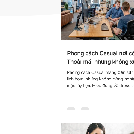
Phong cách Casual nơi cô
Thoải mái nhưng không x
Phong cách Casual mang đến sự t
linh hoạt, nhưng không đồng nghĩa
mặc tùy tiện. Hiểu đúng về dress 
sẽ giúp bạn lựa chọn trang phục 
văn hóa doanh nghiệp, giữ được h
chuyên nghiệp và tự tin thể hiện cá
môi trường làm việc hiện đại.