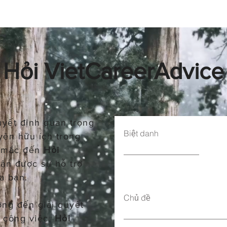
Hỏi ​VietCareerAdvice
uyết định quan trọng
Biệt danh
yên hữu ích trong
c mắc đến
Hỏi
ận được sự hỗ trợ
a bạn.
Chủ đề
ơng đến giải quyết
g công việc,
Hỏi