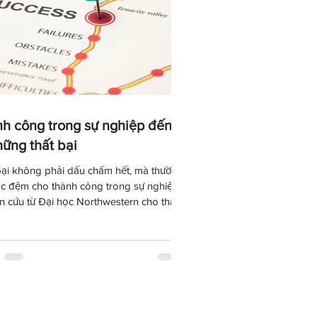
h công trong sự nghiệp đến
hững thất bại
bại không phải dấu chấm hết, mà thường
ớc đệm cho thành công trong sự nghiệp.
n cứu từ Đại học Northwestern cho thấy
 người thất bại sớm có khả năng tạo ra
tựu nổi bật cao hơn trong tương lai. Thất
úp chúng ta khiêm tốn, kiên cường, nhìn
ều mình muốn và tạo động lực thay đổi
cực. Thành công không đến từ việc chưa
vấp ngã, mà từ khả năng đứng dậy và
ục tiến về phía trước.