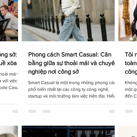
ng sở:
Phong cách Smart Casual: Cân
Tôi 
uề xòa
bằng giữa sự thoải mái và chuyên
toàn
nghiệp nơi công sở
công
hoải mái và
 với việc ăn
Smart Casual là một trong những phong cách
Không
code Casual
phổ biến nhất tại các công ty công nghệ,
một q
phù hợp với
startup và môi trường làm việc hiện đại. Hiểu
đến C
ình ảnh
đúng về dress code này sẽ giúp bạn xây dựng
chuẩn 
 tính trong
hình ảnh chuyên nghiệp mà vẫn giữ được sự
bạn h
thoải mái và cá tính trong cách ăn mặc hằng
phổ b
ngày.
nghiệ
ngay t