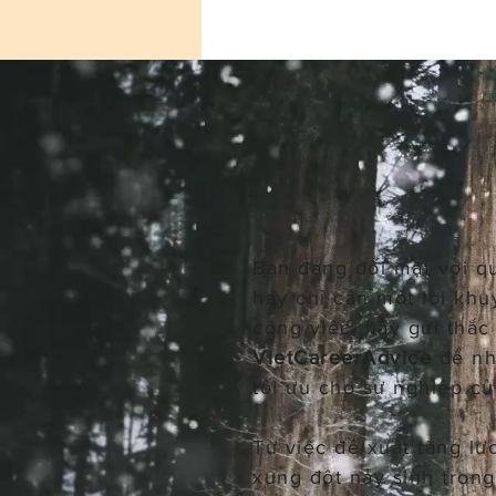
Bạn đang đối mặt với q
hay chỉ cần một lời khu
công việc, hãy gửi thắ
VietCareerAdvice
để nh
tối ưu cho sự nghiệp củ
Từ việc đề xuất tăng lư
xung đột nảy sinh tron