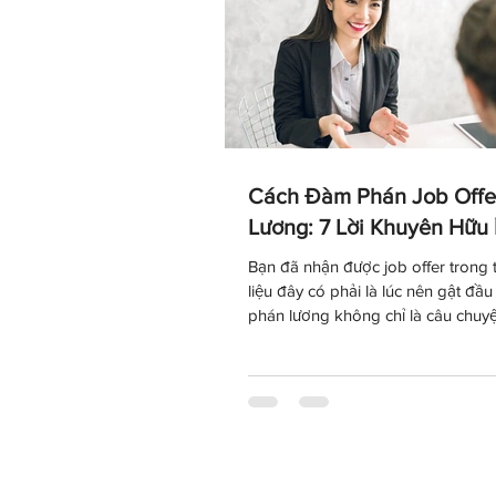
Cách Đàm Phán Job Offe
Lương: 7 Lời Khuyên Hữu 
Bạn đã nhận được job offer trong 
liệu đây có phải là lúc nên gật đ
phán lương không chỉ là câu chuyệ
bạc, mà còn là cơ hội để bạn thể hi
bản thân và xây dựng một thỏa th
bằng hơn. Bài viết này chia sẻ 7 n
thực tế giúp bạn tự tin thương lượ
và gói đãi ngộ phù hợp với năng l