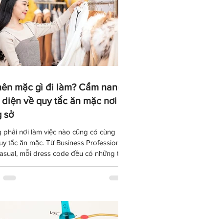
nên mặc gì đi làm? Cẩm nang
 diện về quy tắc ăn mặc nơi
 sở
 phải nơi làm việc nào cũng có cùng
uy tắc ăn mặc. Từ Business Professional
asual, mỗi dress code đều có những tiêu
và bối cảnh riêng. Bài viết này sẽ giúp
iểu các phong cách trang phục công sở
iến, biết cách quan sát văn hóa doanh
p và xây dựng hình ảnh chuyên nghiệp
ừ ngày đầu đi làm.