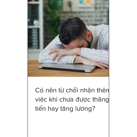
Tất cả RMBT
RMBT - Khám phá và 
RMBT - Phat trien Ky nang
Tất cả 
Tìm hiểu sự nghiệp & thực tập
Thăn
RMBT-Chính trị Công sở
Mặc gì đi
Có nên từ chối nhận thêm
việc khi chưa được thăng
tiến hay tăng lương?