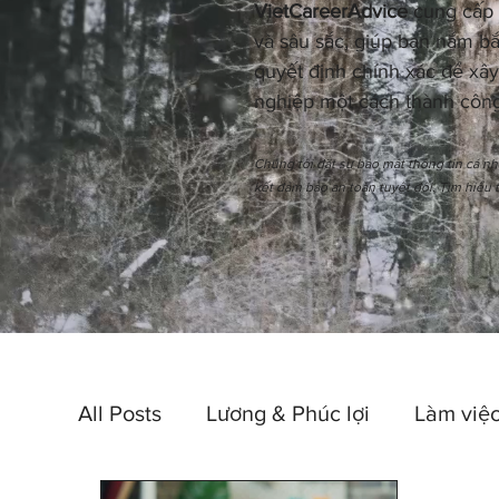
VietCareerAdvice
cung cấp n
và sâu sắc, giúp bạn nắm bắ
quyết định chính xác để xây
nghiệp một cách thành công
Chúng tôi đặt sự bảo mật thông tin cá n
kết đảm bảo an toàn tuyệt đối. Tìm hiểu 
All Posts
Lương & Phúc lợi
Làm việc