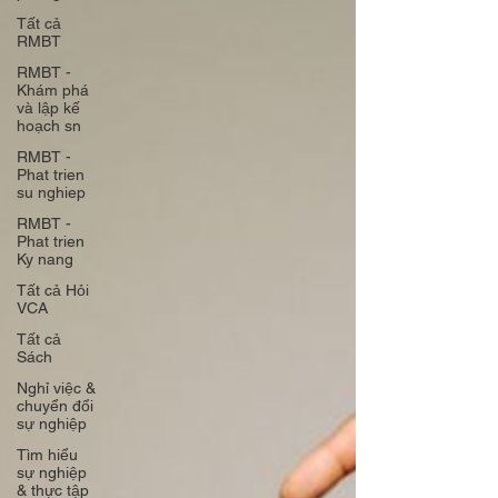
Tất cả
RMBT
RMBT -
Khám phá
và lập kế
hoạch sn
RMBT -
Phat trien
su nghiep
RMBT -
Phat trien
Ky nang
Tất cả Hỏi
VCA
Tất cả
Sách
Nghỉ việc &
chuyển đổi
sự nghiệp
Tìm hiểu
sự nghiệp
& thực tập