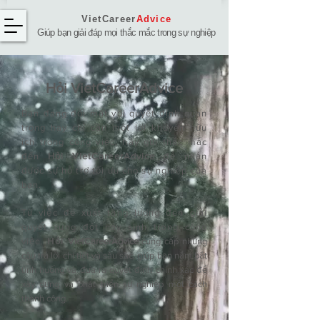
VietCareer
Advice
Giúp bạn giải đáp mọi thắc mắc trong sự nghiệp
Hỏi ​VietCareerAdvice
Bạn đang đối mặt với quyết định quan
trọng hay chỉ cần một lời khuyên hữu
ích trong công việc, hãy gửi thắc mắc
đến
Hỏi VietCareerAdvice
để nhận
được sự hỗ trợ tối ưu cho sự nghiệp của
bạn.
Từ việc đề xuất tăng lương đến giải
quyết xung đột nảy sinh trong công
việc,
Hỏi
VietCareerAdvice
cung cấp những
câu trả lời chi tiết và sâu sắc, giúp bạn nắm bắt
tình huống và đưa ra quyết định chính xác để
xây dựng và phát triển sự nghiệp một cách
thành công.