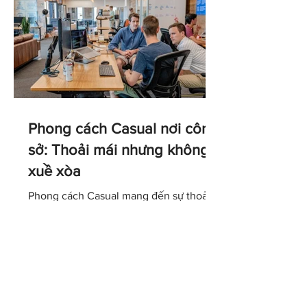
Phong cách Casual nơi công
sở: Thoải mái nhưng không
xuề xòa
Phong cách Casual mang đến sự thoải
mái và linh hoạt, nhưng không đồng
nghĩa với việc ăn mặc tùy tiện. Hiểu
đúng về dress code Casual sẽ giúp bạn
lựa chọn trang phục phù hợp với văn
hóa doanh nghiệp, giữ được hình ảnh