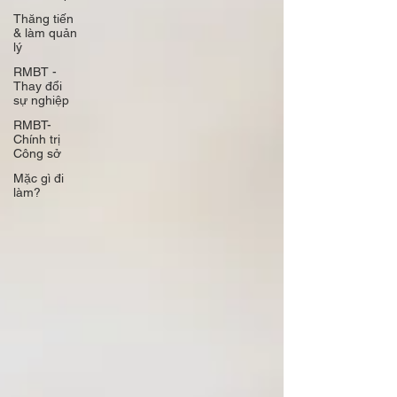
Thăng tiến
& làm quản
lý
RMBT -
Thay đổi
sự nghiệp
RMBT-
Chính trị
Công sở
Mặc gì đi
làm?