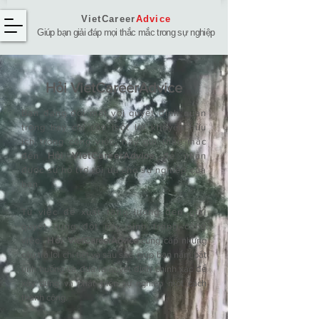
VietCareer
Advice
Giúp bạn giải đáp mọi thắc mắc trong sự nghiệp
Hỏi ​VietCareerAdvice
Bạn đang đối mặt với quyết định quan
trọng hay chỉ cần một lời khuyên hữu
ích trong công việc, hãy gửi thắc mắc
đến
Hỏi VietCareerAdvice
để nhận
được sự hỗ trợ tối ưu cho sự nghiệp của
bạn.
Từ việc đề xuất tăng lương đến giải
quyết xung đột nảy sinh trong công
việc,
Hỏi
VietCareerAdvice
cung cấp những
câu trả lời chi tiết và sâu sắc, giúp bạn nắm bắt
tình huống và đưa ra quyết định chính xác để
xây dựng và phát triển sự nghiệp một cách
thành công.