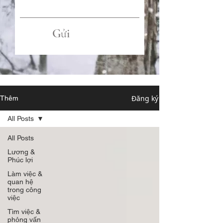
Gửi
Đăng ký
Thêm
All Posts
All Posts
Lương &
Phúc lợi
Làm việc &
quan hệ
trong công
việc
Tìm việc &
phỏng vấn