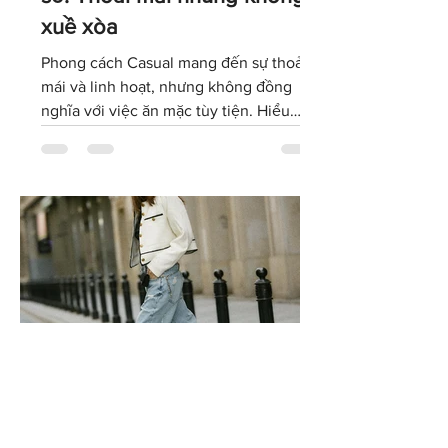
sở: Thoải mái nhưng không
xuề xòa
Phong cách Casual mang đến sự thoải
mái và linh hoạt, nhưng không đồng
nghĩa với việc ăn mặc tùy tiện. Hiểu
đúng về dress code Casual sẽ giúp bạn
lựa chọn trang phục phù hợp với văn
hóa doanh nghiệp, giữ được hình ảnh
chuyên nghiệp và tự tin thể hiện cá tính
trong môi trường làm việc hiện đại.
Phong cách Smart Casual: