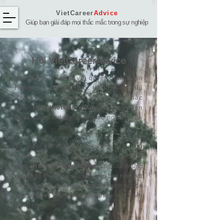
VietCareer
Advice
Giúp bạn giải đáp mọi thắc mắc trong sự nghiệp
Hỏi ​VietCareerAdvice
Bạn đang đối mặt với quyết định quan
trọng hay chỉ cần một lời khuyên hữu
ích trong công việc, hãy gửi thắc mắc
đến
Hỏi VietCareerAdvice
để nhận
được sự hỗ trợ tối ưu cho sự nghiệp của
bạn.
Từ việc đề xuất tăng lương đến giải
quyết xung đột nảy sinh trong công
việc,
Hỏi
VietCareerAdvice
cung cấp những
câu trả lời chi tiết và sâu sắc, giúp bạn nắm bắt
tình huống và đưa ra quyết định chính xác để
xây dựng và phát triển sự nghiệp một cách
thành công.