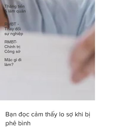
Thăng tiến
& làm quản
lý
RMBT -
Thay đổi
sự nghiệp
RMBT-
Chính trị
Công sở
Mặc gì đi
làm?
Bạn đọc cảm thấy lo sợ khi bị