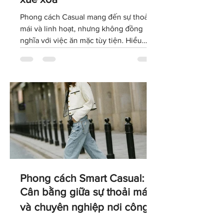
sở: Thoải mái nhưng không
xuề xòa
Phong cách Casual mang đến sự thoải
mái và linh hoạt, nhưng không đồng
nghĩa với việc ăn mặc tùy tiện. Hiểu
đúng về dress code Casual sẽ giúp bạn
lựa chọn trang phục phù hợp với văn
hóa doanh nghiệp, giữ được hình ảnh
chuyên nghiệp và tự tin thể hiện cá tính
trong môi trường làm việc hiện đại.
Phong cách Smart Casual:
Cân bằng giữa sự thoải mái