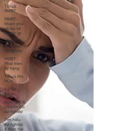
Tất cả
RMBT
RMBT -
Khám phá
và lập kế
hoạch sn
RMBT -
Phat trien
su nghiep
RMBT -
Phat trien
Ky nang
Tất cả Hỏi
VCA
Tất cả
Sách
Nghỉ việc &
chuyển đổi
sự nghiệp
Tìm hiểu
sự nghiệp
& thực tập