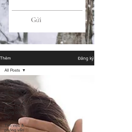
Gửi
Đăng ký
Thêm
All Posts
All Posts
Lương &
Phúc lợi
Làm việc &
quan hệ
trong công
việc
Tìm việc &
phỏng vấn