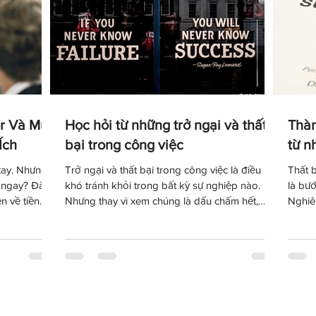
r Và Mức
Học hỏi từ những trở ngại và thất
Thàn
Ích
bại trong công việc
từ n
tay. Nhưng
Trở ngại và thất bại trong công việc là điều
Thất 
ầu ngay? Đàm
khó tránh khỏi trong bất kỳ sự nghiệp nào.
là bư
n về tiền
Nhưng thay vì xem chúng là dấu chấm hết,
Nghiê
ện giá trị
chúng ta có thể học hỏi từ những trải nghiệm
những
uận công
đó để hiểu bản thân hơn, thay đổi cách tiếp
thành 
guyên tắc
cận và trưởng thành hơn trong hành trình nghề
bại gi
ng mức lương
nghiệp.
rõ đi
ực của mình.
tích 
từng 
tiếp t