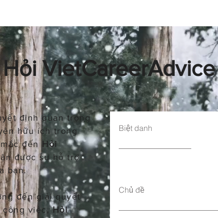
Hỏi ​VietCareerAdvice
uyết định quan trọng
Biệt danh
yên hữu ích trong
c mắc đến
Hỏi
ận được sự hỗ trợ
a bạn.
Chủ đề
ơng đến giải quyết
g công việc,
Hỏi