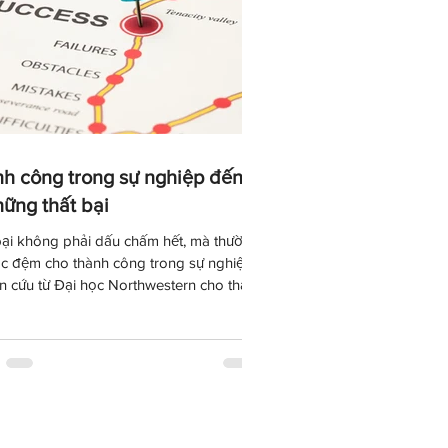
h công trong sự nghiệp đến
hững thất bại
bại không phải dấu chấm hết, mà thường
ớc đệm cho thành công trong sự nghiệp.
n cứu từ Đại học Northwestern cho thấy
 người thất bại sớm có khả năng tạo ra
tựu nổi bật cao hơn trong tương lai. Thất
úp chúng ta khiêm tốn, kiên cường, nhìn
ều mình muốn và tạo động lực thay đổi
cực. Thành công không đến từ việc chưa
vấp ngã, mà từ khả năng đứng dậy và
ục tiến về phía trước.