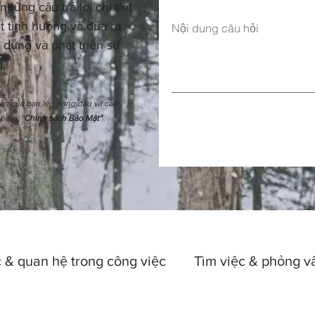
hững câu trả lời chi tiết
t tình huống và đưa ra
Nội dung câu hỏi
 dựng và phát triển sự
.
hân của bạn lên hàng đầu và cam
thêm: "
Chính sách Bảo Mật"
 & quan hệ trong công việc
Tìm việc & phỏng v