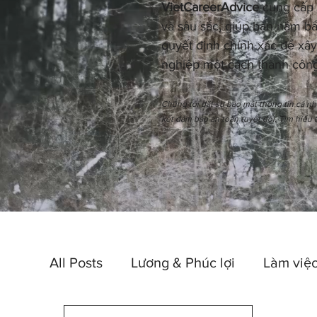
VietCareerAdvice
cung cấp n
và sâu sắc, giúp bạn nắm bắ
quyết định chính xác để xây
nghiệp một cách thành công
Chúng tôi đặt sự bảo mật thông tin cá n
kết đảm bảo an toàn tuyệt đối. Tìm hiểu 
All Posts
Lương & Phúc lợi
Làm việc