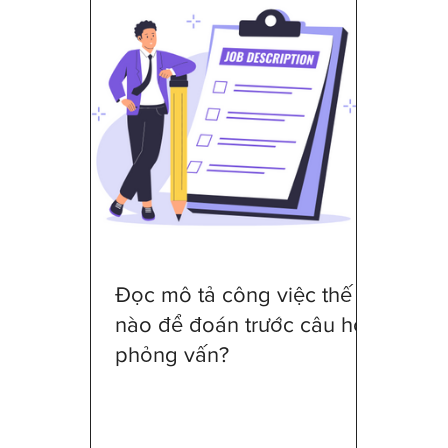
Tất cả RMBT
RMBT - Khám phá và 
RMBT - Phat trien Ky nang
Tất cả 
Tìm hiểu sự nghiệp & thực tập
Thăn
RMBT-Chính trị Công sở
Mặc gì đi
Đọc mô tả công việc thế
nào để đoán trước câu hỏi
phỏng vấn?