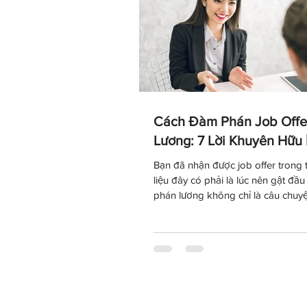
Cách Đàm Phán Job Offe
Lương: 7 Lời Khuyên Hữu 
Bạn đã nhận được job offer trong 
liệu đây có phải là lúc nên gật đ
phán lương không chỉ là câu chuyệ
bạc, mà còn là cơ hội để bạn thể hi
bản thân và xây dựng một thỏa th
bằng hơn. Bài viết này chia sẻ 7 n
thực tế giúp bạn tự tin thương lượ
và gói đãi ngộ phù hợp với năng l