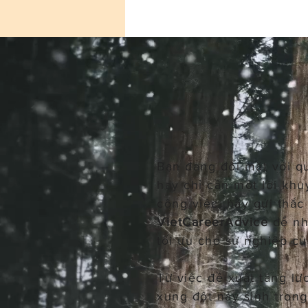
Bạn đang đối mặt với q
hay chỉ cần một lời khu
công việc, hãy gửi thắ
VietCareerAdvice
để nh
tối ưu cho sự nghiệp củ
Từ việc đề xuất tăng lư
xung đột nảy sinh tron