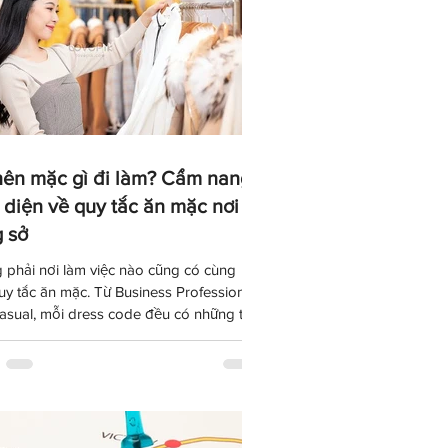
nên mặc gì đi làm? Cẩm nang
 diện về quy tắc ăn mặc nơi
 sở
 phải nơi làm việc nào cũng có cùng
uy tắc ăn mặc. Từ Business Professional
asual, mỗi dress code đều có những tiêu
và bối cảnh riêng. Bài viết này sẽ giúp
iểu các phong cách trang phục công sở
iến, biết cách quan sát văn hóa doanh
p và xây dựng hình ảnh chuyên nghiệp
ừ ngày đầu đi làm.