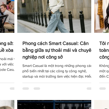
ng sở:
Phong cách Smart Casual: Cân
Tôi 
uề xòa
bằng giữa sự thoải mái và chuyên
toàn
nghiệp nơi công sở
công
hoải mái và
 với việc ăn
Smart Casual là một trong những phong cách
Không
code Casual
phổ biến nhất tại các công ty công nghệ,
một q
phù hợp với
startup và môi trường làm việc hiện đại. Hiểu
đến C
ình ảnh
đúng về dress code này sẽ giúp bạn xây dựng
chuẩn 
 tính trong
hình ảnh chuyên nghiệp mà vẫn giữ được sự
bạn h
thoải mái và cá tính trong cách ăn mặc hằng
phổ b
ngày.
nghiệ
ngay t