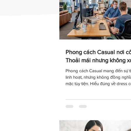
Phong cách Casual nơi cô
Thoải mái nhưng không x
Phong cách Casual mang đến sự t
linh hoạt, nhưng không đồng nghĩa
mặc tùy tiện. Hiểu đúng về dress 
sẽ giúp bạn lựa chọn trang phục 
văn hóa doanh nghiệp, giữ được h
chuyên nghiệp và tự tin thể hiện cá
môi trường làm việc hiện đại.