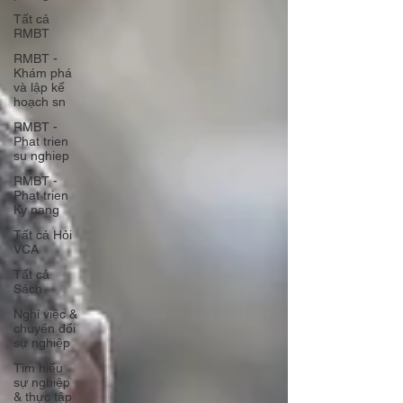
Tất cả
RMBT
RMBT -
Khám phá
và lập kế
hoạch sn
RMBT -
Phat trien
su nghiep
RMBT -
Phat trien
Ky nang
Tất cả Hỏi
VCA
Tất cả
Sách
Nghỉ việc &
chuyển đổi
sự nghiệp
Tìm hiểu
sự nghiệp
& thực tập