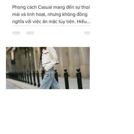
xuề xòa
Phong cách Casual mang đến sự thoải
mái và linh hoạt, nhưng không đồng
nghĩa với việc ăn mặc tùy tiện. Hiểu
đúng về dress code Casual sẽ giúp bạn
lựa chọn trang phục phù hợp với văn
hóa doanh nghiệp, giữ được hình ảnh
chuyên nghiệp và tự tin thể hiện cá tính
trong môi trường làm việc hiện đại.
Phong cách Smart Casual:
Cân bằng giữa sự thoải mái