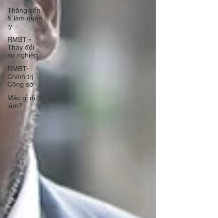
Thăng tiến
& làm quản
lý
RMBT -
Thay đổi
sự nghiệp
RMBT-
Chính trị
Công sở
Mặc gì đi
làm?