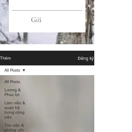
Gửi
Đăng ký
Thêm
All Posts
All Posts
Lương &
Phúc lợi
Làm việc &
quan hệ
trong công
việc
Tìm việc &
phỏng vấn