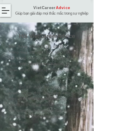
VietCareer
Advice
Giúp bạn giải đáp mọi thắc mắc trong sự nghiệp
Hỏi ​VietCareerAdvice
Bạn đang đối mặt với quyết định quan
trọng hay chỉ cần một lời khuyên hữu
ích trong công việc, hãy gửi thắc mắc
đến
Hỏi VietCareerAdvice
để nhận
được sự hỗ trợ tối ưu cho sự nghiệp của
bạn.
Từ việc đề xuất tăng lương đến giải
quyết xung đột nảy sinh trong công
việc,
Hỏi
VietCareerAdvice
cung cấp những
câu trả lời chi tiết và sâu sắc, giúp bạn nắm bắt
tình huống và đưa ra quyết định chính xác để
xây dựng và phát triển sự nghiệp một cách
thành công.