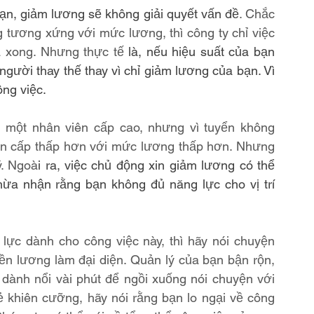
bạn, giảm lương sẽ không giải quyết vấn đề
. Chắc 
tương xứng với mức lương, thì công ty chỉ việc 
à xong. Nhưng thực tế 
là, nếu hiệu suất của bạn 
gười thay thế thay vì chỉ giảm lương của bạn. Vì 
ng việc.
 một nhân viên cấp cao, nhưng vì tuyển không 
ên cấp thấp hơn với mức lương thấp hơn. Nhưng 
ý. Ngoà
i ra, việc chủ động xin giảm lương có thể 
ừa nhận rằng bạn không đủ năng lực cho vị trí 
ực dành cho công việc này, thì hãy nói chuyện 
iền lương làm đại diện. Quản lý của bạn bận rộn, 
dành nổi vài phút để ngồi xuống nói chuyện với 
ẻ khiên cưỡng, hãy nói rằng bạn lo ngại về công 