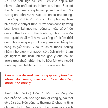
Và đúng như bạn nói, chủ đích của sếp là tốt 
nhưng cần phải có cách làm phù hợp. Bạn có 
thể đề xuất việc công ty nên phân loại nhóm đối 
tượng nào cần được đào tạo, nhóm nào không. 
Bạn cũng có thể đề xuất cách làm phù hợp hơn 
như thay vì thuyết trình trước toàn công ty trong 
buổi Town Hall meeting, công ty hoặc L&D (nếu 
có) có thể tổ chức thành những nhóm nhỏ để 
mọi người thoải mái hơn, và cũng tiết kiệm thời 
gian cho những người không làm việc bằng kỹ 
năng thuyết trình. Việc tổ chức thành những 
nhóm nhỏ giúp mọi người có trách nhiệm tham 
gia nghiêm túc hơn, những góp ý của họ sẽ 
được trau chuốt chân thành, hữu ích cho người 
trình bày hơn là khi làm trước toàn công ty.
Bạn có thể đề xuất việc công ty nên phân loại
nhóm đối tượng 
nào cần được đào tạo, 
nhóm nào không.
Trước khi bày tỏ ý kiến cá nhân, bạn cũng nên 
cân nhắc về văn hoá học tập tại công ty, và thái 
độ của sếp. Nếu công ty thưởng tổ chức những 
chương trình đào tạo cho nhân viên một cách 