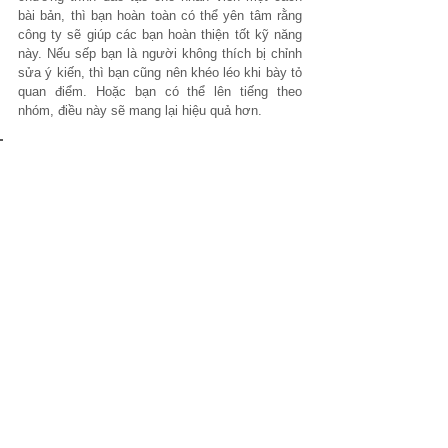
bài bản, thì bạn hoàn toàn có thể yên tâm rằng 
công ty sẽ giúp các bạn hoàn thiện tốt kỹ năng 
này. Nếu sếp bạn là người không thích bị chỉnh 
sửa ý kiến, thì bạn cũng nên khéo léo khi bày tỏ 
quan điểm. Hoặc bạn có thể lên tiếng theo 
nhóm, điều này sẽ mang lại hiệu quả hơn.
Trước khi bày tỏ ý kiến cá nhân, bạn cũng 
nên 
cân nhắc về văn hoá 
học tập tại công ty, 
và thái độ của sếp."
Xem tất cả
Bài đăng gần đây