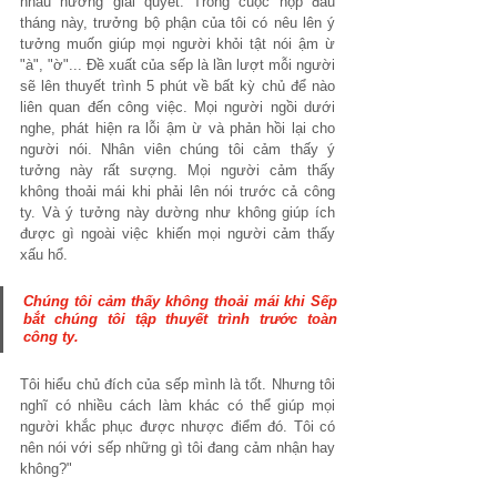
nhau hướng giải quyết. Trong cuộc họp đầu 
tháng này, trưởng bộ phận của tôi có nêu lên ý 
tưởng muốn giúp mọi người khỏi tật nói ậm ừ 
"à", "ờ"... Đề xuất của sếp là lần lượt mỗi người 
sẽ lên thuyết trình 5 phút về bất kỳ chủ để nào 
liên quan đến công việc. Mọi người ngồi dưới 
nghe, phát hiện ra lỗi ậm ừ và phản hồi lại cho 
người nói. Nhân viên chúng tôi cảm thấy ý 
tưởng này rất sượng. Mọi người cảm thấy 
không thoải mái khi phải lên nói trước cả công 
ty. Và ý tưởng này dường như không giúp ích 
được gì ngoài việc khiến mọi người cảm thấy 
xấu hổ.
Chúng tôi cảm thấy 
không thoải mái 
khi Sếp 
bắt chúng tôi tập thuyết trình trước toàn 
công ty.
Tôi hiểu chủ đích của sếp mình là tốt. Nhưng tôi 
nghĩ có nhiều cách làm khác có thể giúp mọi 
người khắc phục được nhược điểm đó. Tôi có 
nên nói với sếp những gì tôi đang cảm nhận hay 
không?"