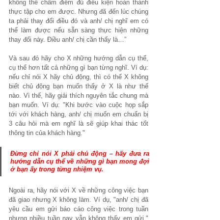
không thể chấm điểm đủ điều kiện hoàn thành 
thực tập cho em được. Nhưng đã đến lúc chúng 
ta phải thay đổi điều đó và anh/ chị nghĩ em có 
thể làm được nếu sẵn sàng thực hiện những 
thay đổi này. Điều anh/ chị cần thấy là…”
Và sau đó hãy cho X những hướng dẫn cụ thể, 
cụ thể hơn tất cả những gì bạn từng nghĩ. Ví dụ: 
nếu chỉ nói X hãy chủ động, thì có thể X không 
biết chủ động bạn muốn thấy ở X là như thế 
nào. Vì thế, hãy giải thích nguyên tắc chung mà 
bạn muốn. Ví dụ: "Khi bước vào cuộc họp sắp 
tới với khách hàng, anh/ chị muốn em chuẩn bị 
3 câu hỏi mà em nghĩ là sẽ giúp khai thác tốt 
thông tin của khách hàng."
Đừng chỉ nói X phải chủ động – hãy đưa ra 
hướng dẫn cụ thể
 về những gì bạn mong đợi 
ở bạn ấy trong từng nhiệm vụ.
Ngoài ra, hãy nói với X về những công việc bạn 
đã giao nhưng X không làm. Ví dụ, "anh/ chị đã 
yêu cầu em gửi báo cáo công việc trong tuần 
nhưng nhiều tuần nay vẫn không thấy em gửi." 