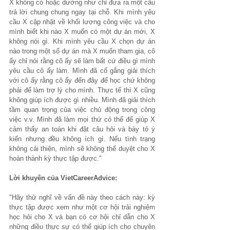
X không có hoặc dường như chỉ đưa ra một câu 
trả lời chung chung ngay tại chỗ. Khi mình yêu 
cầu X cập nhật về khối lượng công việc và cho 
mình biết khi nào X muốn có một dự án mới, X 
không nói gì. Khi mình yêu cầu X chọn dự án 
nào trong một số dự án mà X muốn tham gia, cô 
ấy chỉ nói rằng cô ấy sẽ làm bất cứ điều gì mình 
yêu cầu cô ấy làm. Mình đã cố gắng giải thích 
với cô ấy rằng cô ấy đến đây để học chứ không 
phải để làm trợ lý cho mình. Thực tế thì X cũng 
không giúp ích được gì nhiều. Mình đã giải thích 
tầm quan trọng của việc chủ động trong công 
việc v.v. Mình đã làm mọi thứ có thể để giúp X 
cảm thấy an toàn khi đặt câu hỏi và bày tỏ ý 
kiến nhưng đều không ích gì. Nếu tình trạng 
không cải thiện, mình sẽ không thể duyệt cho X 
hoàn thành kỳ thực tập được."
Lời khuyên của VietCareerAdvice:
"Hãy thử nghĩ về vấn đề này theo cách này: kỳ 
thực tập được xem như một cơ hội trải nghiệm 
học hỏi cho X và bạn có cơ hội chỉ dẫn cho X 
những điều thực sự có thể giúp ích cho chuyên 