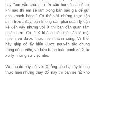
hay "em vẫn chưa trả lời câu hỏi của anh/ chị 
khi nào thì em sẽ làm xong bản báo giá để gửi 
cho khách hàng." Có thể với những thực tập 
sinh trước đây, bạn không cần phải quản lý cặn 
kẽ đến vậy nhưng với X thì bạn cần quan tâm 
nhiều hơn. Có lẽ X không hiểu thế nào là một 
nhiệm vụ được thực hiện thành công. Vì thế, 
hãy giúp cô ấy hiểu được nguyên tắc chung 
trong công việc, về bức tranh toàn cảnh để X tự 
xử lý những sự việc nhỏ. 
Và sau đó hãy nói với X rằng nếu bạn ấy không 
thực hiện những thay đổi này thì bạn sẽ rất khó 
cho X chứng nhận hoàn thành thực tập. Đừng 
quên nói rằng bạn vẫn tin là X sẽ làm được và 
bạn sẽ luôn hỗ trợ X.
Nếu X không thay đổi, bạn khó có thể duyệt 
cho bạn ấy hoàn thành kỳ thực tập, nhưng 
bạn hãy cho bạn ấy thấy rằng bạn 
tin bạn ấy 
có thể làm được
.
Trường hợp X không đáp ứng được tiêu chuẩn 