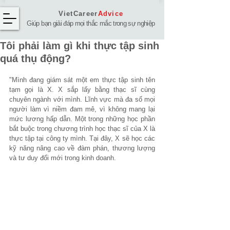
VietCareer
Advice
Giúp bạn giải đáp mọi thắc mắc trong sự nghiệp
Tôi phải làm gì khi thực tập sinh
quá thụ động?
"Mình đang giám sát một em thực tập sinh tên 
tạm gọi là X. X sắp lấy bằng thạc sĩ cùng 
chuyên ngành với mình. Lĩnh vực mà đa số mọi 
người làm vì niềm đam mê, vì không mang lại 
mức lương hấp dẫn. Một trong những học phần 
bắt buộc trong chương trình học thạc sĩ của X là 
thực tập tại công ty mình. Tại đây, X sẽ học các 
kỹ năng nâng cao về đàm phán, thương lượng 
và tư duy đổi mới trong kinh doanh.