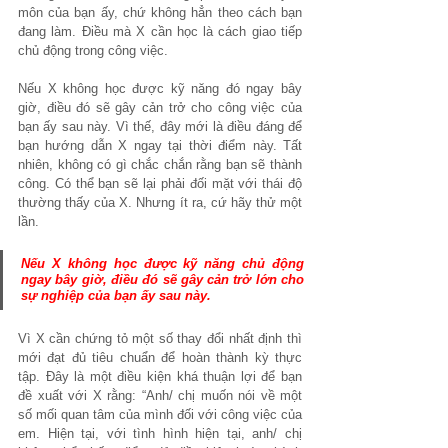
môn của bạn ấy, chứ không hẳn theo cách bạn 
đang làm. Điều mà X cần học là cách giao tiếp 
chủ động trong công việc.
Nếu X không học được kỹ năng đó ngay bây 
giờ, điều đó sẽ gây cản trở cho công việc của 
bạn ấy sau này. Vì thế, đây mới là điều đáng để 
bạn hướng dẫn X ngay tại thời điểm này. Tất 
nhiên, không có gì chắc chắn rằng bạn sẽ thành 
công. Có thể bạn sẽ lại phải đối mặt với thái độ 
thường thấy của X. Nhưng ít ra, cứ hãy thử một 
lần.
Nếu X không học
 được kỹ năng 
chủ động 
ngay bây giờ, điều đó sẽ 
gây cản trở lớn cho 
sự nghiệp
 của bạn ấy sau này.
Vì X cần chứng tỏ một số thay đổi nhất định thì 
mới đạt đủ tiêu chuẩn để hoàn thành kỳ thực 
tập. Đây là một điều kiện khá thuận lợi để bạn 
đề xuất với X rằng: “Anh/ chị muốn nói về một 
số mối quan tâm của mình đối với công việc của 
em. Hiện tại, với tình hình hiện tại, anh/ chị 