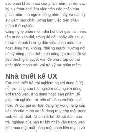
các phần khác nhau của phần mềm; ví dụ: các 
kỹ sư front-end làm việc trên các phần của 
phần mềm mà người dùng nhìn thấy và các kỹ 
sư đảm bảo chất lượng làm việc trên phần 
mềm thử nghiệm.
Công nghệ phần mềm đòi hỏi thời gian làm việc 
tập trung kéo dài, trong đó dấu phẩy đặt sai vị 
trí có thể ảnh hưởng đến việc phần mềm có 
hoạt động hay không. Những người hướng nội 
có kỹ năng phân tích, khả năng tập trung tốt và 
yêu thích giải quyết vấn đề phức tạp có thể 
phát triển mạnh với vai trò kỹ sư phần mềm.
Nhà thiết kế UX
Các nhà thiết kế trải nghiệm người dùng (UX) 
nỗ lực nâng cao trải nghiệm của người dùng 
với trang web, ứng dụng hoặc sản phẩm để 
giúp trải nghiệm trở nên dễ dàng và hiệu quả 
hơn. Ví dụ: giả sử bạn đang hy vọng nâng cấp 
căn hộ của mình và tôi đang truy cập một trang 
web về nội thất. Nhà thiết kế UX sẽ đảm bảo 
trải nghiệm của bạn từ khi nhấp vào trang web 
đến mua một mặt hàng một cách liền mạch và 