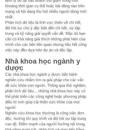
định lý do tại sao doanh thu giảm trong một 
khoảng thời gian cụ thể hoặc bài đăng nào trên 
mạng xã hội đang thu hút nhiều người dùng mới 
nhất.
Phân tích dữ liệu là lĩnh vực thiên về chi tiết, 
đòi hỏi sự chú ý đặc biệt đến chi tiết, sự tập 
trung và kỹ năng giải quyết vấn đề. Mặc dù bạn 
cần có khả năng giải thích những phát hiện của 
mình cho các bên liên quan nhưng hầu hết công 
việc này đều dựa trên dự án và độc lập.
Nhà khoa học ngành y 
dược
Các nhà khoa học ngành y dược tiến hành 
nghiên cứu nhằm tìm ra giải pháp cho các vấn 
đề sức khỏe con người. Thông qua thử nghiệm, 
phân tích dữ liệu.., những nhà khoa học này có 
thể phát triển các công nghệ hoặc phương pháp 
điều trị mới giúp cải thiện sức khỏe của mọi 
người.
Nghiên cứu khoa học thường là công việc đơn 
độc, hướng tới quy trình và đòi hỏi sự tập trung 
cao độ. Điểm mạnh của người hướng nội trong 
khả năng quan sát, phân tích và giao tiếp bằng 