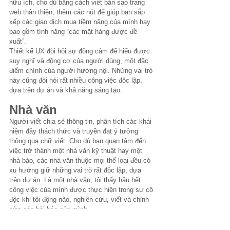
hữu ích, cho dù bằng cách viết bản sao trang 
web thân thiện, thêm các nút để giúp bạn sắp 
xếp các giao dịch mua tiềm năng của mình hay 
bao gồm tính năng “các mặt hàng được đề 
xuất”.
Thiết kế UX đòi hỏi sự đồng cảm để hiểu được 
suy nghĩ và động cơ của người dùng, một đặc 
điểm chính của người hướng nội. Những vai trò 
này cũng đòi hỏi rất nhiều công việc độc lập, 
dựa trên dự án và khả năng sáng tạo.
Nhà văn
Người viết chia sẻ thông tin, phân tích các khái 
niệm đầy thách thức và truyền đạt ý tưởng 
thông qua chữ viết. Cho dù bạn quan tâm đến 
việc trở thành một nhà văn kỹ thuật hay một 
nhà báo, các nhà văn thuộc mọi thể loại đều có 
xu hướng giữ những vai trò rất độc lập, dựa 
trên dự án. Là một nhà văn, tôi thấy hầu hết 
công việc của mình được thực hiện trong sự cô 
độc khi tôi động não, nghiên cứu, viết và chỉnh 
sửa các bài báo của mình.
Công việc viết lách đòi hỏi sự tập trung cao độ 
và động lực bản thân, điều này phù hợp với 