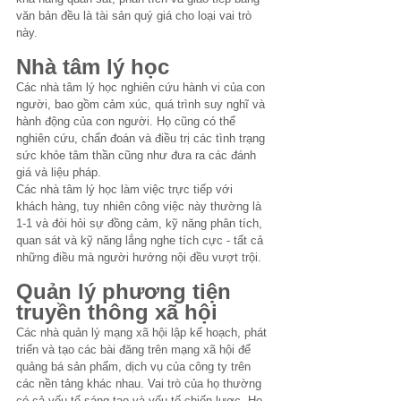
văn bản đều là tài sản quý giá cho loại vai trò 
này.
Nhà tâm lý học
Các nhà tâm lý học nghiên cứu hành vi của con 
người, bao gồm cảm xúc, quá trình suy nghĩ và 
hành động của con người. Họ cũng có thể 
nghiên cứu, chẩn đoán và điều trị các tình trạng 
sức khỏe tâm thần cũng như đưa ra các đánh 
giá và liệu pháp.
Các nhà tâm lý học làm việc trực tiếp với 
khách hàng, tuy nhiên công việc này thường là 
1-1 và đòi hỏi sự đồng cảm, kỹ năng phân tích, 
quan sát và kỹ năng lắng nghe tích cực - tất cả 
những điều mà người hướng nội đều vượt trội.
Quản lý phương tiện 
truyền thông xã hội
Các nhà quản lý mạng xã hội lập kế hoạch, phát 
triển và tạo các bài đăng trên mạng xã hội để 
quảng bá sản phẩm, dịch vụ của công ty trên 
các nền tảng khác nhau. Vai trò của họ thường 
có cả yếu tố sáng tạo và yếu tố chiến lược. Họ 