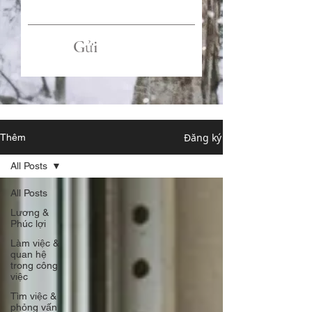
Gửi
Đăng ký
Thêm
All Posts
All Posts
Lương &
Phúc lợi
Làm việc &
quan hệ
trong công
việc
Tìm việc &
phỏng vấn