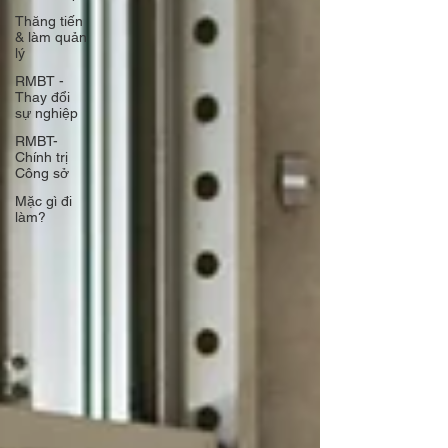
Thăng tiến
& làm quản
lý
RMBT -
Thay đổi
sự nghiệp
RMBT-
Chính trị
Công sở
Mặc gì đi
làm?