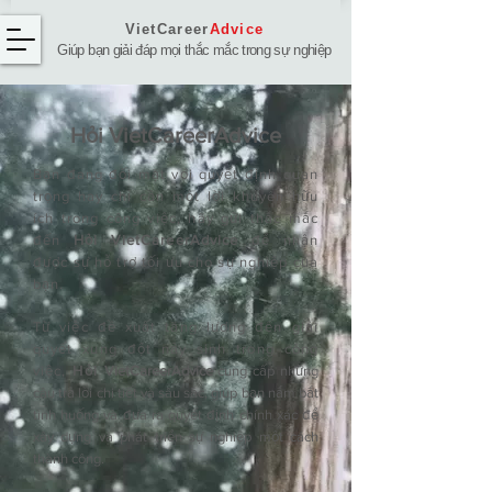
VietCareer
Advice
Giúp bạn giải đáp mọi thắc mắc trong sự nghiệp
Hỏi ​VietCareerAdvice
Bạn đang đối mặt với quyết định quan
trọng hay chỉ cần một lời khuyên hữu
ích trong công việc, hãy gửi thắc mắc
đến
Hỏi VietCareerAdvice
để nhận
được sự hỗ trợ tối ưu cho sự nghiệp của
bạn.
Từ việc đề xuất tăng lương đến giải
quyết xung đột nảy sinh trong công
việc,
Hỏi
VietCareerAdvice
cung cấp những
câu trả lời chi tiết và sâu sắc, giúp bạn nắm bắt
tình huống và đưa ra quyết định chính xác để
xây dựng và phát triển sự nghiệp một cách
thành công.