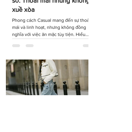
Phong cách Casual nơi công
sở: Thoải mái nhưng không
xuề xòa
Phong cách Casual mang đến sự thoải
mái và linh hoạt, nhưng không đồng
nghĩa với việc ăn mặc tùy tiện. Hiểu
đúng về dress code Casual sẽ giúp bạn
lựa chọn trang phục phù hợp với văn
hóa doanh nghiệp, giữ được hình ảnh
chuyên nghiệp và tự tin thể hiện cá tính
trong môi trường làm việc hiện đại.
Phong cách Smart Casual: