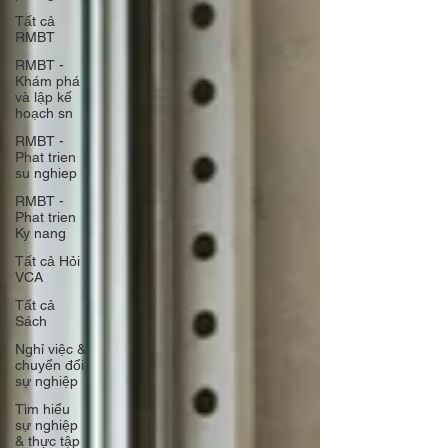
Tất cả
RMBT
RMBT -
Khám phá
và lập kế
hoạch sn
RMBT -
Phat trien
su nghiep
RMBT -
Phat trien
Ky nang
Tất cả Hỏi
VCA
Tất cả
Sách
Nghỉ việc &
chuyển đổi
sự nghiệp
Tìm hiểu
sự nghiệp
& thực tập