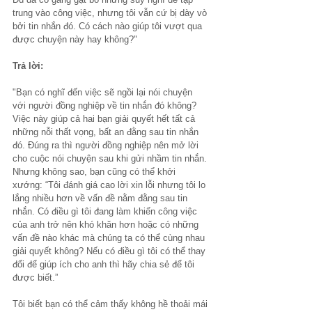
trung vào công việc, nhưng tôi vẫn cứ bị dày vò 
bởi tin nhắn đó. Có cách nào giúp tôi vượt qua 
được chuyện này hay không?"
Trả lời:
"Bạn có nghĩ đến việc sẽ ngồi lại nói chuyện 
với người đồng nghiệp về tin nhắn đó không? 
Việc này giúp cả hai bạn giải quyết hết tất cả 
những nỗi thất vọng, bất an đằng sau tin nhắn 
đó. Đúng ra thì người đồng nghiệp nên mở lời 
cho cuộc nói chuyện sau khi gửi nhầm tin nhắn. 
Nhưng không sao, bạn cũng có thể khởi 
xướng: “Tôi đánh giá cao lời xin lỗi nhưng tôi lo 
lắng nhiều hơn về vấn đề nằm đằng sau tin 
nhắn. Có điều gì tôi đang làm khiến công việc 
của anh trở nên khó khăn hơn hoặc có những 
vấn đề nào khác mà chúng ta có thể cùng nhau 
giải quyết không? Nếu có điều gì tôi có thể thay 
đổi để giúp ích cho anh thì hãy chia sẻ để tôi 
được biết.”
Tôi biết bạn có thể cảm thấy không hề thoải mái 