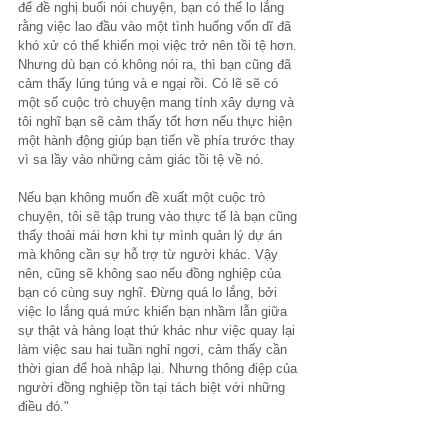
để đề nghị buổi nói chuyện, bạn có thể lo lắng 
rằng việc lao đầu vào một tình huống vốn dĩ đã 
khó xử có thể khiến mọi việc trở nên tồi tệ hơn. 
Nhưng dù bạn có không nói ra, thì bạn cũng đã 
cảm thấy lúng túng và e ngại rồi. Có lẽ sẽ có 
một số cuộc trò chuyện mang tính xây dựng và 
tôi nghĩ bạn sẽ cảm thấy tốt hơn nếu thực hiện 
một hành động giúp bạn tiến về phía trước thay 
vì sa lầy vào những cảm giác tồi tệ về nó.
Nếu bạn không muốn đề xuất một cuộc trò 
chuyện, tôi sẽ tập trung vào thực tế là bạn cũng 
thấy thoải mái hơn khi tự mình quản lý dự án 
mà không cần sự hỗ trợ từ người khác. Vậy 
nên, cũng sẽ không sao nếu đồng nghiệp của 
bạn có cùng suy nghĩ. Đừng quá lo lắng, bởi 
việc lo lắng quá mức khiến bạn nhầm lẫn giữa 
sự thật và hàng loạt thứ khác như việc quay lại 
làm việc sau hai tuần nghỉ ngơi, cảm thấy cần 
thời gian để hoà nhập lại. Nhưng thông điệp của 
người đồng nghiệp tồn tại tách biệt với những 
điều đó."