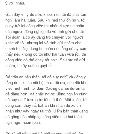
ý với nhau.
Gần đây vì lý do sức khỏe, nên tôi đã phải tạm 
nghỉ làm hai tuần. Sau khi mọi thứ ổn hơn, tôi 
quay trở lại công việc thì nhận được tin nhắn 
của người đồng nghiệp đó vô tình gửi cho tôi. 
Tôi đoán là cô ấy đang trò chuyện với người 
khác về tôi, nhưng lại vô tình gửi nhầm cho 
chính tôi. Nội dung tin nhắn nói rằng cô ấy cảm 
thấy nếu không có tôi như hai tuần vừa rồi, thì 
công việc có thể chạy tốt hơn. Sau sự cố gửi 
nhầm, cô ấy cuống quýt lỗi.
Để trấn an bản thân, tôi cố suy nghĩ và đồng ý 
rằng do cơ cấu nội bộ chưa tối ưu, nên đôi khi 
việc một mình tôi đảm đương cả hai dự án lại 
dễ dàng hơn. Và chắc người đồng nghiệp cũng 
có suy nghĩ tương tự tôi mà thôi. Mặt khác, tôi 
cũng cảm thấy rất bất an khi nhận được tin 
nhắn như vậy ngay tại thời điểm bản thân đang 
cố gắng hòa nhập lại công việc sau hai tuần 
nghỉ ngơi hoàn toàn.
Dù đã cố gắng gạt bỏ những suy nghĩ để tập 